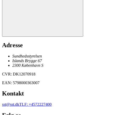
Adresse
Sundhedsstyrelsen
Islands Brygge 67
2300
København
S
CVR
:
DK12070918
EAN
:
5798000363007
Kontakt
sst@sst.dk
TLF
:
+4572227400