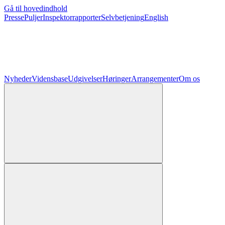
Gå til hovedindhold
Presse
Puljer
Inspektorrapporter
Selvbetjening
English
Nyheder
Vidensbase
Udgivelser
Høringer
Arrangementer
Om os