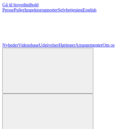
Gå til hovedindhold
Presse
Puljer
Inspektorrapporter
Selvbetjening
English
Nyheder
Vidensbase
Udgivelser
Høringer
Arrangementer
Om os