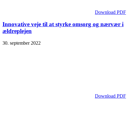
Download PDF
Innovative veje til at styrke omsorg og nærvær i
ældreplejen
30. september 2022
Download PDF