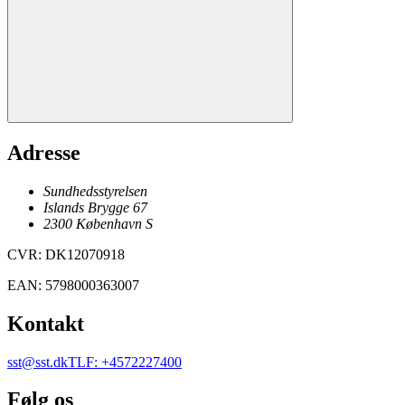
Adresse
Sundhedsstyrelsen
Islands Brygge 67
2300
København
S
CVR
:
DK12070918
EAN
:
5798000363007
Kontakt
sst@sst.dk
TLF
:
+4572227400
Følg os