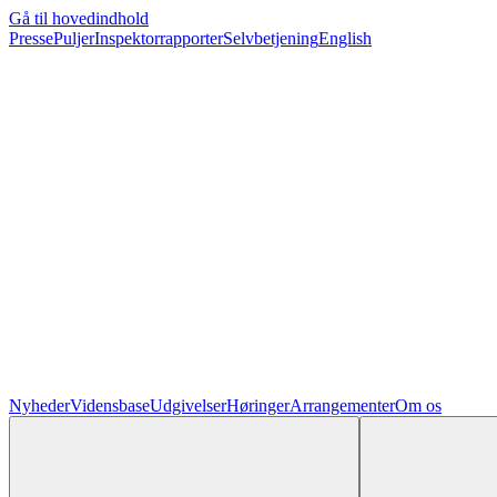
Gå til hovedindhold
Presse
Puljer
Inspektorrapporter
Selvbetjening
English
Nyheder
Vidensbase
Udgivelser
Høringer
Arrangementer
Om os