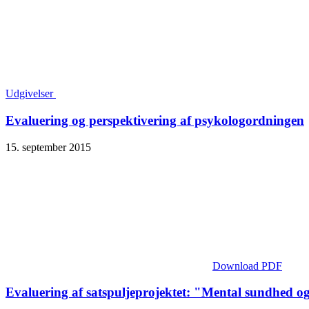
Udgivelser
Evaluering og perspektivering af psykologordningen
15. september 2015
Download PDF
Evaluering af satspuljeprojektet: "Mental sundhed o