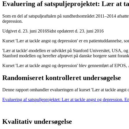
Evaluering af satspulje­projektet: Lær at t
Som en del af satspuljeaftalen på sundhedsområdet 2011–2014 afsatte 
depression.
Udgivet d. 23. juni 2016
Sidst opdateret d. 23. juni 2016
Kurset 'Lær at tackle angst og depression' er en patientuddannelse, s
'Lær at tackle'-modellen er udviklet på Stanford Universitet, USA, og 
Stanford modellen og herefter afprøvet på danske borgere samt fora
Kurset 'Lær at tackle angst og depression' blev gennemført af EPOS, 
Randomiseret kontrolleret undersøgelse
Denne rapport omhandler evalueringen af kurset 'Lær at tackle angst o
Evaluering af satspuljeprojektet: Lær at tackle angst og depression. E
Kvalitativ undersøgelse