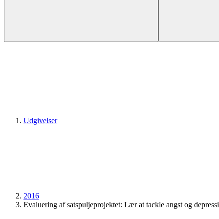
Udgivelser
2016
Evaluering af satspulje­projektet: Lær at tackle angst og depress