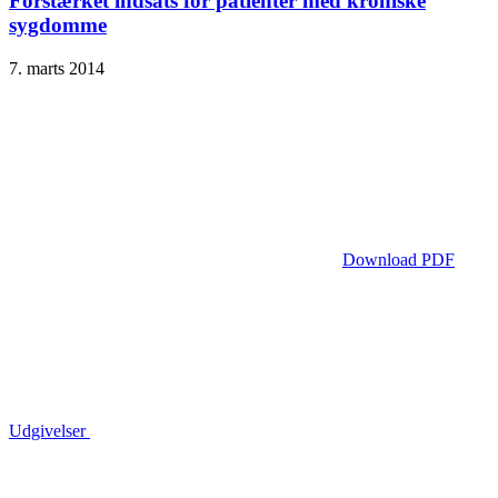
Forstærket indsats for patienter med kroniske
sygdomme
7. marts 2014
Download PDF
Udgivelser