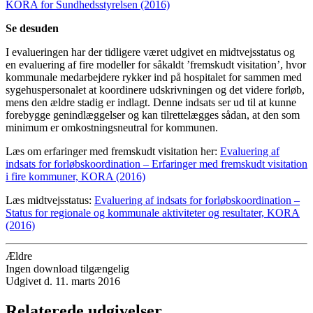
KORA for Sundhedsstyrelsen (2016)
Se desuden
I evalueringen har der tidligere været udgivet en midtvejsstatus og
en evaluering af fire modeller for såkaldt ’fremskudt visitation’, hvor
kommunale medarbejdere rykker ind på hospitalet for sammen med
sygehuspersonalet at koordinere udskrivningen og det videre forløb,
mens den ældre stadig er indlagt. Denne indsats ser ud til at kunne
forebygge genindlæggelser og kan tilrettelægges sådan, at den som
minimum er omkostningsneutral for kommunen.
Læs om erfaringer med fremskudt visitation her:
Evaluering af
indsats for forløbskoordination – Erfaringer med fremskudt visitation
i fire kommuner, KORA (2016)
Læs midtvejsstatus:
Evaluering af indsats for forløbskoordination –
Status for regionale og kommunale aktiviteter og resultater, KORA
(2016)
Ældre
Ingen download tilgængelig
Udgivet d. 11. marts 2016
Relaterede udgivelser