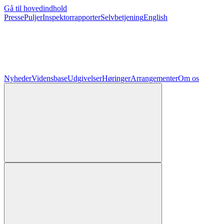
Gå til hovedindhold
Presse
Puljer
Inspektorrapporter
Selvbetjening
English
Nyheder
Vidensbase
Udgivelser
Høringer
Arrangementer
Om os