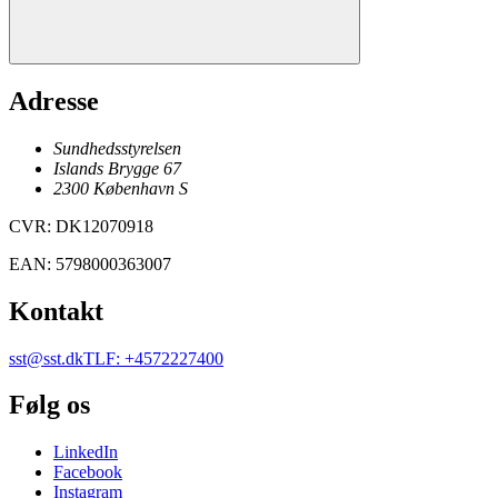
Adresse
Sundhedsstyrelsen
Islands Brygge 67
2300
København
S
CVR
:
DK12070918
EAN
:
5798000363007
Kontakt
sst@sst.dk
TLF
:
+4572227400
Følg os
LinkedIn
Facebook
Instagram