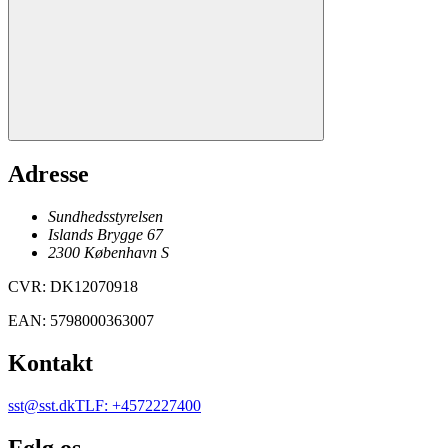
Adresse
Sundhedsstyrelsen
Islands Brygge 67
2300
København
S
CVR
:
DK12070918
EAN
:
5798000363007
Kontakt
sst@sst.dk
TLF
:
+4572227400
Følg os