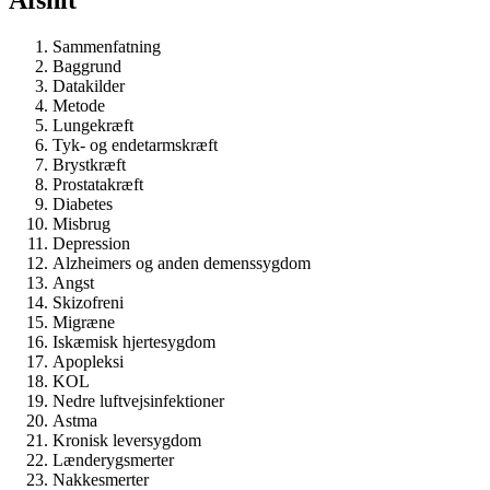
Afsnit
Sammenfatning
Baggrund
Datakilder
Metode
Lungekræft
Tyk- og endetarmskræft
Brystkræft
Prostatakræft
Diabetes
Misbrug
Depression
Alzheimers og anden demenssygdom
Angst
Skizofreni
Migræne
Iskæmisk hjertesygdom
Apopleksi
KOL
Nedre luftvejsinfektioner
Astma
Kronisk leversygdom
Lænderygsmerter
Nakkesmerter