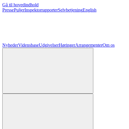
Gå til hovedindhold
Presse
Puljer
Inspektorrapporter
Selvbetjening
English
Nyheder
Vidensbase
Udgivelser
Høringer
Arrangementer
Om os