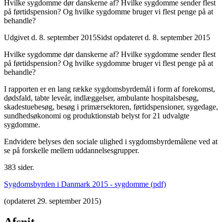
Hvilke sygdomme dør danskerne af? Hvilke sygdomme sender flest
på førtidspension? Og hvilke sygdomme bruger vi flest penge på at
behandle?
Udgivet d. 8. september 2015
Sidst opdateret d. 8. september 2015
Hvilke sygdomme dør danskerne af? Hvilke sygdomme sender flest
på førtidspension? Og hvilke sygdomme bruger vi flest penge på at
behandle?
I rapporten er en lang række sygdomsbyrdemål i form af forekomst,
dødsfald, tabte leveår, indlæggelser, ambulante hospitalsbesøg,
skadestuebesøg, besøg i primærsektoren, førtidspensioner, sygedage,
sundhedsøkonomi og produktionstab belyst for 21 udvalgte
sygdomme.
Endvidere belyses den sociale ulighed i sygdomsbyrdemålene ved at
se på forskelle mellem uddannelsesgrupper.
383 sider.
Sygdomsbyrden i Danmark 2015 - sygdomme (pdf)
(opdateret 29. september 2015)