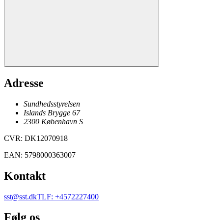
Adresse
Sundhedsstyrelsen
Islands Brygge 67
2300
København
S
CVR
:
DK12070918
EAN
:
5798000363007
Kontakt
sst@sst.dk
TLF
:
+4572227400
Følg os