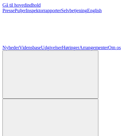
Gå til hovedindhold
Presse
Puljer
Inspektorrapporter
Selvbetjening
English
Nyheder
Vidensbase
Udgivelser
Høringer
Arrangementer
Om os