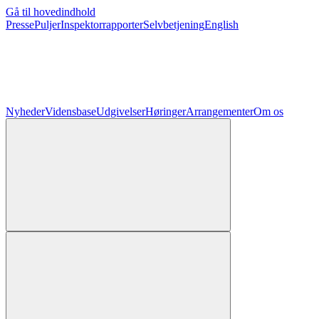
Gå til hovedindhold
Presse
Puljer
Inspektorrapporter
Selvbetjening
English
Nyheder
Vidensbase
Udgivelser
Høringer
Arrangementer
Om os