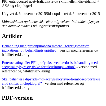
PPI, enterocoated acetylsalicylsyre og skift mellem dipyridamol +
ASA og clopidogrel
Udgivet d. 6. november 2015
Sidst opdateret d. 6. november 2015
Månedsbladet opdateres ikke efter udgivelsen. Indholdet afspejler
den aktuelle evidens på udgivelsestidspunktet.
Artikler
Behandling med protonpumpehæmmere −forbrugsmønstre,
indikationer og behandlingsvarighed
- version med referencer og
habilitetserklæring
Enterocoating eller PPI-profylakse ved lavdosis-behandling med
acetylsalicylsyre og risiko for ulcuskomplikation?
- version med
referencer og habilitetserklæring
Skal patienter i dipyrida-mol-acetylsalicylsyre-tromboseprofylakse
altid skiftes til clopidogrel?
- version med referencer og
habilitetserklæring
PDF-version