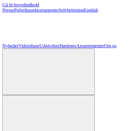
Gå til hovedindhold
Presse
Puljer
Inspektorrapporter
Selvbetjening
English
Nyheder
Vidensbase
Udgivelser
Høringer
Arrangementer
Om os