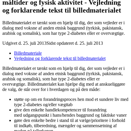
måltider og fysisk aktivitet - Vejledning
og forklarende tekst til billedmaterialet
Billedmaterialet er tænkt som en hjælp til dig, der som vejleder er i
dialog med voksne af anden etnisk baggrund (tyrkisk, pakistansk,
arabisk og somalisk), som har type 2-diabetes eller er overvægtige.
Udgivet d. 25. juli 2013
Sidst opdateret d. 25. juli 2013
Billedmateriale
Vejledning og forklarende tekst til billedmaterialet
Billedmaterialet er tænkt som en hjælp til dig, der som vejleder er i
dialog med voksne af anden etnisk baggrund (tyrkisk, pakistansk,
arabisk og somalisk), som har type 2-diabetes eller er
overvægtige. Billedmaterialet kan hjælpe dig med at anskueliggøre
de valg, de står over for i hverdagen og på den måde:
støtte op om en forandringsproces hen mod et sundere liv med
type 2-diabetes og/eller vægttab
give den enkelte handlekompetencer til forandring
med udgangspunkt i hans/hendes baggrund og faktiske vaner
gøre den enkelte bedre i stand til at vælge/prioritere i forhold
til indkøb, tilberedning, mængder og sammensætning af
maden på tallerkenen