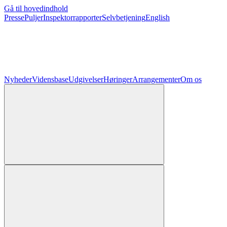
Gå til hovedindhold
Presse
Puljer
Inspektorrapporter
Selvbetjening
English
Nyheder
Vidensbase
Udgivelser
Høringer
Arrangementer
Om os