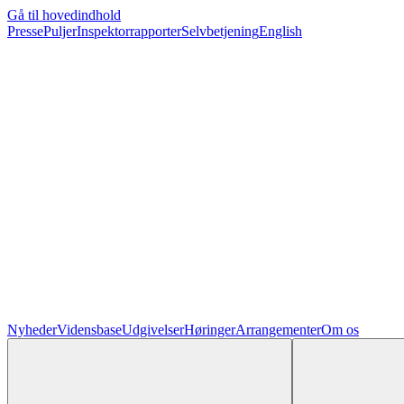
Gå til hovedindhold
Presse
Puljer
Inspektorrapporter
Selvbetjening
English
Nyheder
Vidensbase
Udgivelser
Høringer
Arrangementer
Om os