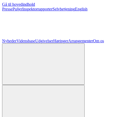
Gå til hovedindhold
Presse
Puljer
Inspektorrapporter
Selvbetjening
English
Nyheder
Vidensbase
Udgivelser
Høringer
Arrangementer
Om os