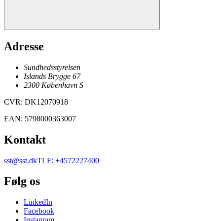
Adresse
Sundhedsstyrelsen
Islands Brygge 67
2300
København
S
CVR
:
DK12070918
EAN
:
5798000363007
Kontakt
sst@sst.dk
TLF
:
+4572227400
Følg os
LinkedIn
Facebook
Instagram