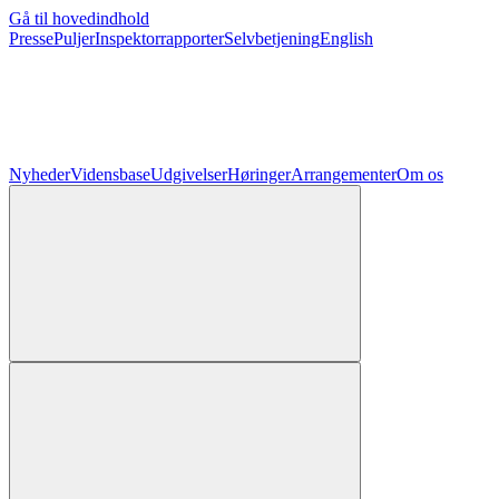
Gå til hovedindhold
Presse
Puljer
Inspektorrapporter
Selvbetjening
English
Nyheder
Vidensbase
Udgivelser
Høringer
Arrangementer
Om os