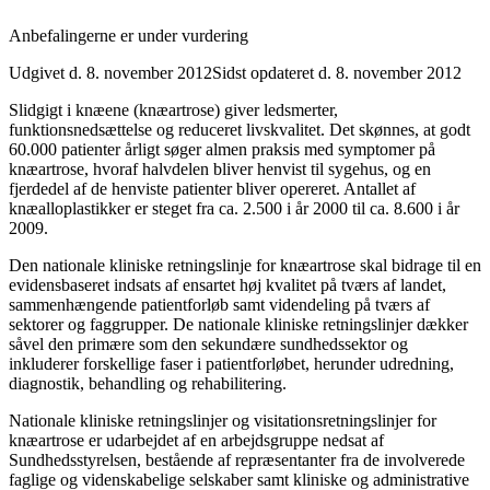
Anbefalingerne er under vurdering
Udgivet d. 8. november 2012
Sidst opdateret d. 8. november 2012
Slidgigt i knæene (knæartrose) giver ledsmerter,
funktionsnedsættelse og reduceret livskvalitet. Det skønnes, at godt
60.000 patienter årligt søger almen praksis med symptomer på
knæartrose, hvoraf halvdelen bliver henvist til sygehus, og en
fjerdedel af de henviste patienter bliver opereret. Antallet af
knæalloplastikker er steget fra ca. 2.500 i år 2000 til ca. 8.600 i år
2009.
Den nationale kliniske retningslinje for knæartrose skal bidrage til en
evidensbaseret indsats af ensartet høj kvalitet på tværs af landet,
sammenhængende patientforløb samt videndeling på tværs af
sektorer og faggrupper. De nationale kliniske retningslinjer dækker
såvel den primære som den sekundære sundhedssektor og
inkluderer forskellige faser i patientforløbet, herunder udredning,
diagnostik, behandling og rehabilitering.
Nationale kliniske retningslinjer og visitationsretningslinjer for
knæartrose er udarbejdet af en arbejdsgruppe nedsat af
Sundhedsstyrelsen, bestående af repræsentanter fra de involverede
faglige og videnskabelige selskaber samt kliniske og administrative