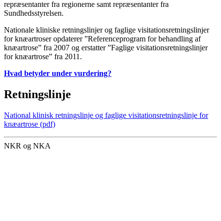
repræsentanter fra regionerne samt repræsentanter fra
Sundhedsstyrelsen.
Nationale kliniske retningslinjer og faglige visitationsretningslinjer
for knæartroser opdaterer ”Referenceprogram for behandling af
knæartrose” fra 2007 og erstatter ”Faglige visitationsretningslinjer
for knæartrose” fra 2011.
Hvad betyder under vurdering?
Retningslinje
National klinisk retningslinje og faglige visitationsretningslinje for
knæartrose (pdf)
NKR og NKA