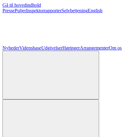
Gå til hovedindhold
Presse
Puljer
Inspektorrapporter
Selvbetjening
English
Nyheder
Vidensbase
Udgivelser
Høringer
Arrangementer
Om os