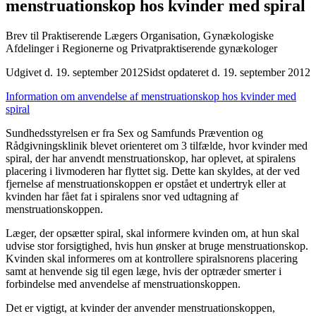
menstruationskop hos kvinder med spiral
Brev til Praktiserende Lægers Organisation, Gynækologiske
Afdelinger i Regionerne og Privatpraktiserende gynækologer
Udgivet d. 19. september 2012
Sidst opdateret d. 19. september 2012
Information om anvendelse af menstruationskop hos kvinder med
spiral
Sundhedsstyrelsen er fra Sex og Samfunds Prævention og
Rådgivningsklinik blevet orienteret om 3 tilfælde, hvor kvinder med
spiral, der har anvendt menstruationskop, har oplevet, at spiralens
placering i livmoderen har flyttet sig. Dette kan skyldes, at der ved
fjernelse af menstruationskoppen er opstået et undertryk eller at
kvinden har fået fat i spiralens snor ved udtagning af
menstruationskoppen.
Læger, der opsætter spiral, skal informere kvinden om, at hun skal
udvise stor forsigtighed, hvis hun ønsker at bruge menstruationskop.
Kvinden skal informeres om at kontrollere spiralsnorens placering
samt at henvende sig til egen læge, hvis der optræder smerter i
forbindelse med anvendelse af menstruationskoppen.
Det er vigtigt, at kvinder der anvender menstruationskoppen,