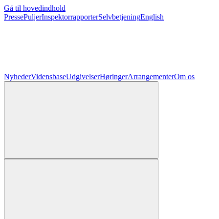
Gå til hovedindhold
Presse
Puljer
Inspektorrapporter
Selvbetjening
English
Nyheder
Vidensbase
Udgivelser
Høringer
Arrangementer
Om os