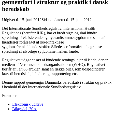
gennemført i struktur og praktik i dansk
beredskab
Udgivet d. 15. juni 2012
Sidst opdateret d. 15. juni 2012
Det Internationale Sundhedsregulativ, International Health
Regulations (herefter IHR), har et bredt sigte og skal hindre
spredning af eksisterende og nye smitsomme sygdomme samt af
hændelser forårsaget af ikke-infektiøse
sygdomsfremkaldende stoffer. Således er formålet at begrænse
spredning af alvorlige sygdomme mellem lande.
Regulativet udgør et sæt af bindende retningslinjer til lande, der er
medlem af Verdenssundhedsorganisationen (WHO). Regulativet
består af i alt 66 artikler, samt en række bilag som udspecificerer
krav til beredskab, håndtering, rapportering etc.
Denne rapport gennemgår Danmarks beredskab i struktur og praktik
i henhold til det Internationale Sundhedsregulativ.
Formater:
Elektronisk udgave
Bilagsdel, 30 s.