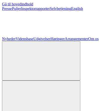
Gå til hovedindhold
Presse
Puljer
Inspektorrapporter
Selvbetjening
English
Nyheder
Vidensbase
Udgivelser
Høringer
Arrangementer
Om os