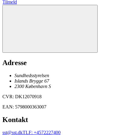
Tilmeld
Adresse
Sundhedsstyrelsen
Islands Brygge 67
2300
København
S
CVR
:
DK12070918
EAN
:
5798000363007
Kontakt
sst@sst.dk
TLF
:
+4572227400