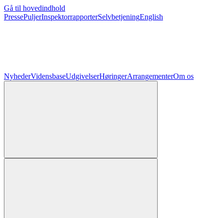
Gå til hovedindhold
Presse
Puljer
Inspektorrapporter
Selvbetjening
English
Nyheder
Vidensbase
Udgivelser
Høringer
Arrangementer
Om os