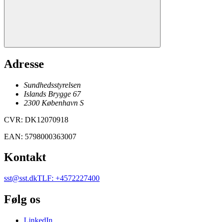
Adresse
Sundhedsstyrelsen
Islands Brygge 67
2300
København
S
CVR
:
DK12070918
EAN
:
5798000363007
Kontakt
sst@sst.dk
TLF
:
+4572227400
Følg os
LinkedIn