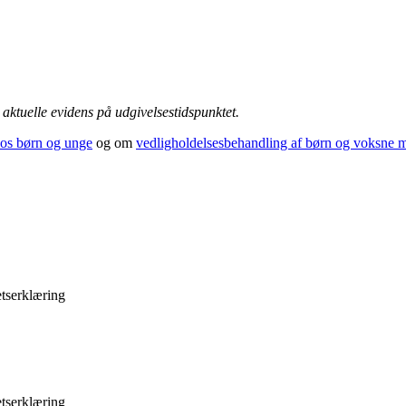
aktuelle evidens på udgivelsestidspunktet.
s børn og unge
og om
vedligholdelsesbehandling af børn og voksn
etserklæring
etserklæring