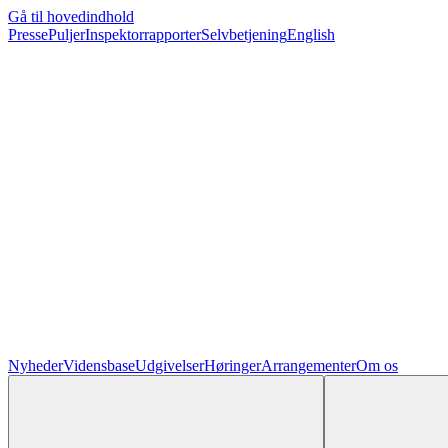
Gå til hovedindhold
Presse
Puljer
Inspektorrapporter
Selvbetjening
English
Nyheder
Vidensbase
Udgivelser
Høringer
Arrangementer
Om os