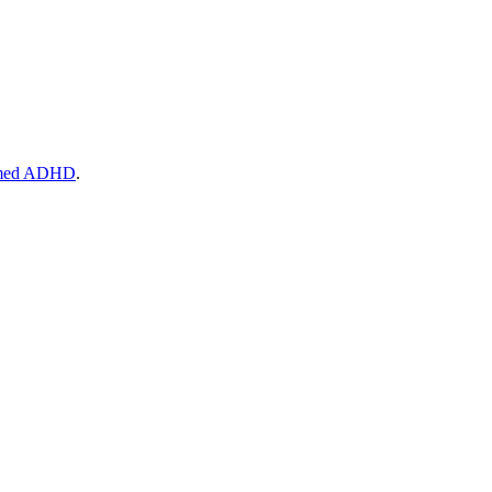
e med ADHD
.