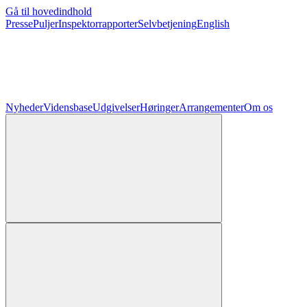
Gå til hovedindhold
Presse
Puljer
Inspektorrapporter
Selvbetjening
English
Nyheder
Vidensbase
Udgivelser
Høringer
Arrangementer
Om os