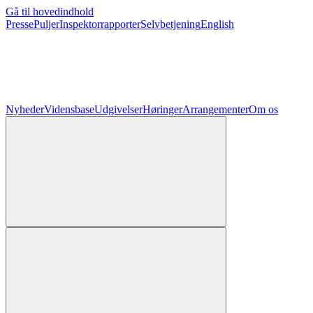
Gå til hovedindhold
Presse
Puljer
Inspektorrapporter
Selvbetjening
English
Nyheder
Vidensbase
Udgivelser
Høringer
Arrangementer
Om os