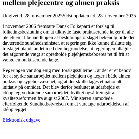
mellem plejecentre og almen praksis
Udgivet d. 28. november 2025
Sidst opdateret d. 28. november 2025
I november 2006 fremsatte Dansk Folkeparti et forslag til
folketingsbeslutning om at tilknytte faste praktiserende læger til alle
plejehjem. I behandlingen af beslutningsforslaget bekendtgjorde den
daværende sundhedsminister, at regeringen ikke kunne tilslutte sig
forslaget blandt andet med den begrundelse, at regeringen tillagde
det afgørende vægt at opretholde plejehjemsbeboeres ret til frit at
vælge en praktiserende læge.
Regeringen var dog enig med forslagsstillerne i, at der er et behov
for at styrke samarbejdet mellem plejehjem og læger i både almen
praksis og sygehusvæsenet, og at der skulle tages et nationalt
initiativ på området. Det blev derfor besluttet at udarbejde et
idéoplæg vedrørende samarbejdet, hvilket også fremgår af
kvalitetsreformen fra august 2007. Ministeren anmodede
efterfølgende Sundhedsstyrelsen om at varetage udarbejdelsen af
idéoplægget.
Elektronisk udgave