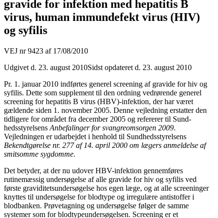
gravide for infektion med hepatitis B
virus, human immundefekt virus (HIV)
og syfilis
VEJ nr 9423 af 17/08/2010
Udgivet d. 23. august 2010
Sidst opdateret d. 23. august 2010
Pr. 1. januar 2010 indførtes generel screening af gravide for hiv og
syfilis. Dette som supplement til den ordning vedrørende generel
screening for hepatitis B virus (HBV)-infektion, der har været
gældende siden 1. november 2005. Denne vejled­ning er­statter den
tidligere for området fra december 2005 og refererer til Sund­
hedsstyrel­sens
Anbefalinger for svangreomsorgen 2009
.
Vejledningen er udarbej­det i hen­hold til Sundhedsstyrelsens
Bekendtgørelse nr. 277 af 14. april 2000 om lægers anmeldelse af
smitsomme sygdomme
.
Det betyder, at der nu udover HBV-infektion gennemføres
rutinemæssig undersø­gelse af alle gravide for hiv og syfilis ved
første graviditetsundersøgelse hos egen læge, og at alle screeninger
knyttes til undersøgelse for blodtype og irregulære an­tistoffer i
blodbanken. Prøvetagning og undersøgelse følger de samme
systemer som for blodtypeundersøgelsen. Screening er et