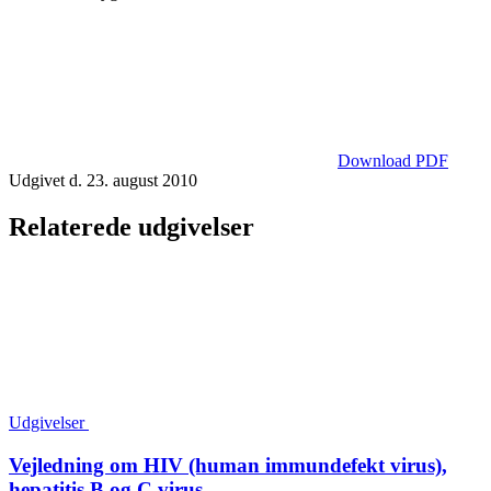
Download PDF
Udgivet d. 23. august 2010
Relaterede udgivelser
Udgivelser
Vejledning om HIV (human immundefekt virus),
hepatitis B og C virus