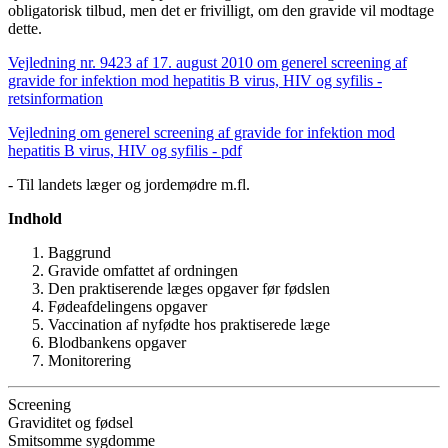
obligatorisk tilbud, men det er fri­villigt, om den gravide vil modtage
dette.
Vejledning nr. 9423 af 17. august 2010 om generel screening af
gravide for infektion mod hepatitis B virus, HIV og syfilis -
retsinformation
Vejledning om generel screening af gravide for infektion mod
hepatitis B virus, HIV og syfilis - pdf
- Til landets læger og jordemødre m.fl.
Indhold
Baggrund
Gravide omfattet af ordningen
Den praktiserende læges opgaver før fødslen
Fødeafdelingens opgaver
Vaccination af nyfødte hos praktiserede læge
Blodbankens opgaver
Monitorering
Screening
Graviditet og fødsel
Smitsomme sygdomme