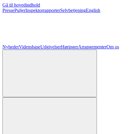
Gå til hovedindhold
Presse
Puljer
Inspektorrapporter
Selvbetjening
English
Nyheder
Vidensbase
Udgivelser
Høringer
Arrangementer
Om os