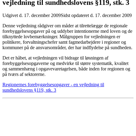
vejledning til sundhedslovens §119, stk. 3
Udgivet d. 17. december 2009
Sidst opdateret d. 17. december 2009
Denne vejledning rådgiver om måder at tilrettelægge de regionale
forebyggelsesopgaver på og uddyber intentionerne med loven og de
tilknyttede lovbemærkninger.
Målgruppen for vejledningen er
politikere, forvaltningschefer
samt fagmedarbejdere i regioner og
kommuner på de ansvarsområder, der har
indflydelse på sundheden.
Det er håbet, at vejledningen vil bidrage til løsningen af
forebyggelsesopgaverne
og medvirke til større systematik, kvalitet
og sammenhæng i opgavevaretagelsen,
både inden for regionen og
på tværs af sektorerne.
Regionernes forebyggelsesopgaver - en vejledning til
sundhedslovens §119, stk. 3