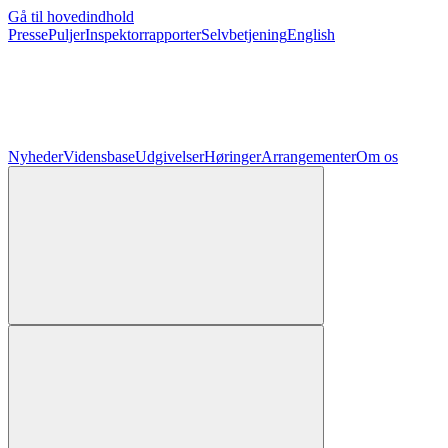
Gå til hovedindhold
Presse
Puljer
Inspektorrapporter
Selvbetjening
English
Nyheder
Vidensbase
Udgivelser
Høringer
Arrangementer
Om os