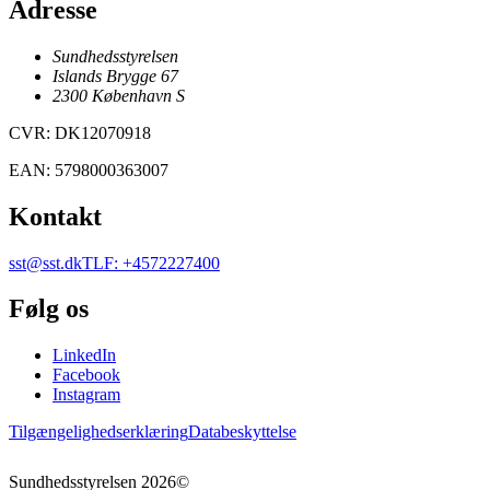
Adresse
Sundhedsstyrelsen
Islands Brygge 67
2300
København
S
CVR
:
DK12070918
EAN
:
5798000363007
Kontakt
sst@sst.dk
TLF
:
+4572227400
Følg os
LinkedIn
Facebook
Instagram
Tilgængelighedserklæring
Databeskyttelse
Sundhedsstyrelsen
2026
©