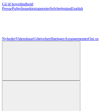
Gå til hovedindhold
Presse
Puljer
Inspektorrapporter
Selvbetjening
English
Nyheder
Vidensbase
Udgivelser
Høringer
Arrangementer
Om os