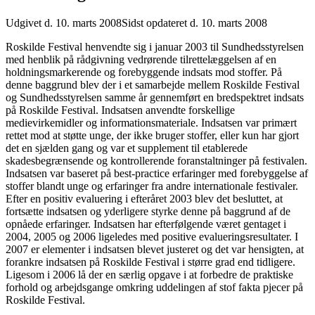
Udgivet d. 10. marts 2008
Sidst opdateret d. 10. marts 2008
Roskilde Festival henvendte sig i januar 2003 til Sundhedsstyrelsen
med henblik på rådgivning vedrørende tilrettelæggelsen af en
holdningsmarkerende og forebyggende indsats mod stoffer. På
denne baggrund blev der i et samarbejde mellem Roskilde Festival
og Sundhedsstyrelsen samme år gennemført en bredspektret indsats
på Roskilde Festival. Indsatsen anvendte forskellige
medievirkemidler og informationsmateriale. Indsatsen var primært
rettet mod at støtte unge, der ikke bruger stoffer, eller kun har gjort
det en sjælden gang og var et supplement til etablerede
skadesbegrænsende og kontrollerende foranstaltninger på festivalen.
Indsatsen var baseret på best-practice erfaringer med forebyggelse af
stoffer blandt unge og erfaringer fra andre internationale festivaler.
Efter en positiv evaluering i efteråret 2003 blev det besluttet, at
fortsætte indsatsen og yderligere styrke denne på baggrund af de
opnåede erfaringer. Indsatsen har efterfølgende været gentaget i
2004, 2005 og 2006 ligeledes med positive evalueringsresultater. I
2007 er elementer i indsatsen blevet justeret og det var hensigten, at
forankre indsatsen på Roskilde Festival i større grad end tidligere.
Ligesom i 2006 lå der en særlig opgave i at forbedre de praktiske
forhold og arbejdsgange omkring uddelingen af stof fakta pjecer på
Roskilde Festival.