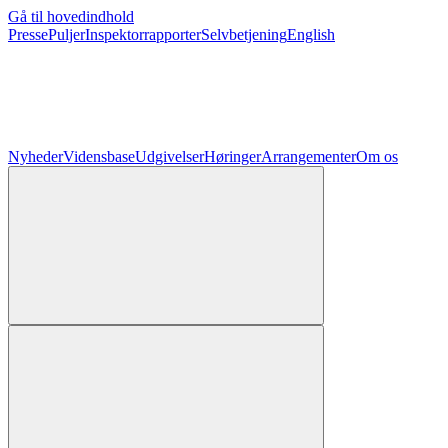
Gå til hovedindhold
Presse
Puljer
Inspektorrapporter
Selvbetjening
English
Nyheder
Vidensbase
Udgivelser
Høringer
Arrangementer
Om os