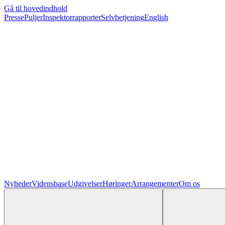
Gå til hovedindhold
Presse
Puljer
Inspektorrapporter
Selvbetjening
English
Nyheder
Vidensbase
Udgivelser
Høringer
Arrangementer
Om os