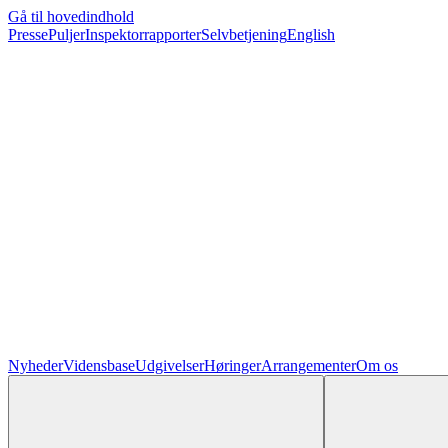
Gå til hovedindhold
Presse
Puljer
Inspektorrapporter
Selvbetjening
English
Nyheder
Vidensbase
Udgivelser
Høringer
Arrangementer
Om os