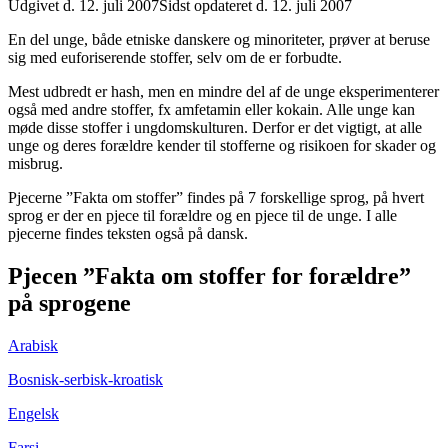
Udgivet d. 12. juli 2007
Sidst opdateret d. 12. juli 2007
En del unge, både etniske danskere og minoriteter, prøver at beruse
sig med euforiserende stoffer, selv om de er forbudte.
Mest udbredt er hash, men en mindre del af de unge eksperimenterer
også med andre stoffer, fx amfetamin eller kokain. Alle unge kan
møde disse stoffer i ungdomskulturen. Derfor er det vigtigt, at alle
unge og deres forældre kender til stofferne og risikoen for skader og
misbrug.
Pjecerne ”Fakta om stoffer” findes på 7 forskellige sprog, på hvert
sprog er der en pjece til forældre og en pjece til de unge. I alle
pjecerne findes teksten også på dansk.
Pjecen ”Fakta om stoffer for forældre”
på sprogene
Arabisk
Bosnisk-serbisk-kroatisk
Engelsk
Farsi