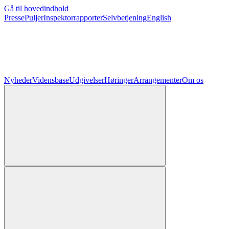
Gå til hovedindhold
Presse
Puljer
Inspektorrapporter
Selvbetjening
English
Nyheder
Vidensbase
Udgivelser
Høringer
Arrangementer
Om os