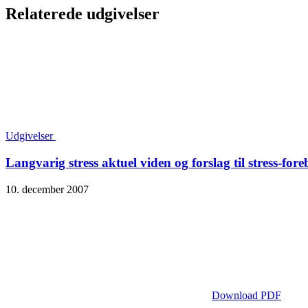
Relaterede udgivelser
Udgivelser
Langvarig stress aktuel viden og forslag til stress-for
10. december 2007
Download PDF