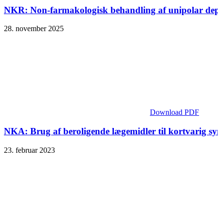
NKR: Non-farmakologisk behandling af unipolar dep
28. november 2025
Download PDF
NKA: Brug af beroligende lægemidler til kortvarig 
23. februar 2023