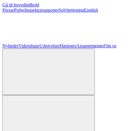
Gå til hovedindhold
Presse
Puljer
Inspektorrapporter
Selvbetjening
English
Nyheder
Vidensbase
Udgivelser
Høringer
Arrangementer
Om os