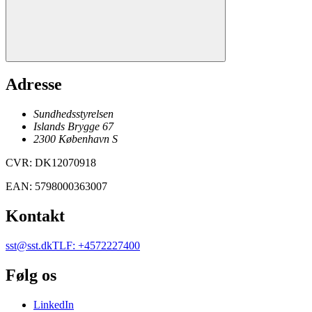
Adresse
Sundhedsstyrelsen
Islands Brygge 67
2300
København
S
CVR
:
DK12070918
EAN
:
5798000363007
Kontakt
sst@sst.dk
TLF
:
+4572227400
Følg os
LinkedIn