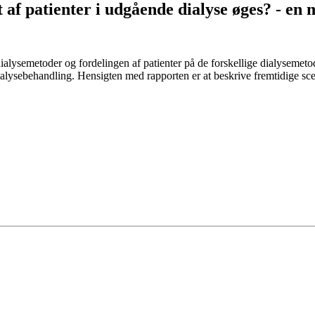
t af patienter i udgående dialyse øges? - en
dialysemetoder og fordelingen af patienter på de forskellige dialysem
lysebehandling. Hensigten med rapporten er at beskrive fremtidige sc