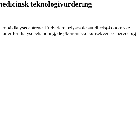
 medicinsk teknologivurdering
etoder på dialysecentrene. Endvidere belyses de sundhedsøkonomiske
enarier for dialysebehandling, de økonomiske konsekvenser herved og