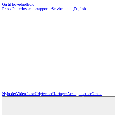
Gå til hovedindhold
Presse
Puljer
Inspektorrapporter
Selvbetjening
English
Nyheder
Vidensbase
Udgivelser
Høringer
Arrangementer
Om os