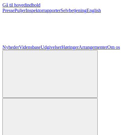
Gå til hovedindhold
Presse
Puljer
Inspektorrapporter
Selvbetjening
English
Nyheder
Vidensbase
Udgivelser
Høringer
Arrangementer
Om os