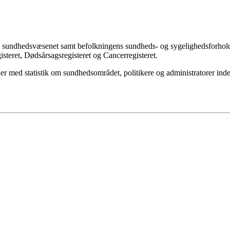
 sundhedsvæsenet samt befolkningens sundheds- og sygelighedsforhold. 
gisteret, Dødsårsagsregisteret og Cancerregisteret.
der med statistik om sundhedsområdet, politikere og administratorer ind