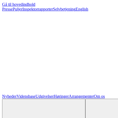
Gå til hovedindhold
Presse
Puljer
Inspektorrapporter
Selvbetjening
English
Nyheder
Vidensbase
Udgivelser
Høringer
Arrangementer
Om os