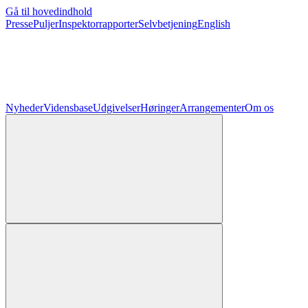
Gå til hovedindhold
Presse
Puljer
Inspektorrapporter
Selvbetjening
English
Nyheder
Vidensbase
Udgivelser
Høringer
Arrangementer
Om os