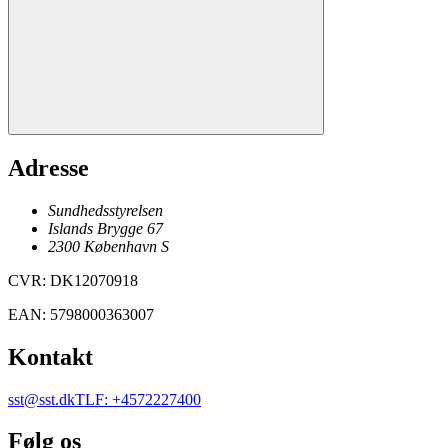
Adresse
Sundhedsstyrelsen
Islands Brygge 67
2300
København
S
CVR
:
DK12070918
EAN
:
5798000363007
Kontakt
sst@sst.dk
TLF
:
+4572227400
Følg os