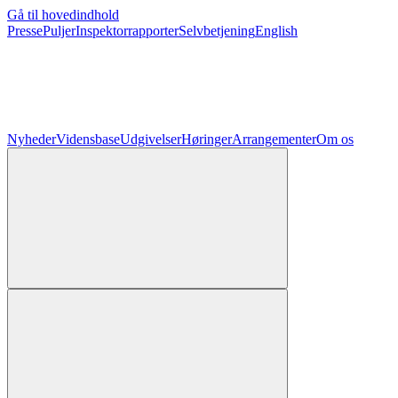
Gå til hovedindhold
Presse
Puljer
Inspektorrapporter
Selvbetjening
English
Nyheder
Vidensbase
Udgivelser
Høringer
Arrangementer
Om os