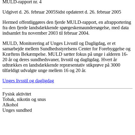
MULD-rapport nr. 4
Udgivet d. 26. februar 2005
Sidst opdateret d. 26. februar 2005
Hermed offentliggøres den fjerde MULD-rapport, en afrapportering
fra den fjerde landsdækkende spørgeskemaundersøgelse, med data
indsamlet fra november 2003 til februar 2004.
MULD, Monitorering af Unges Livsstil og Dagligdag, er et
samarbejde mellem Sundhedsstyrelsens Center for Forebyggelse og
Kræftens Bekæmpelse. MULD sætter fokus på unge i alderen 16-
20 år og deres sundhedsvaner, livsstil og dagligdag. Hvert år
udtrækkes en landsdækkende repræsentativ stikprøve på 3000
tilfældigt udvalgte unge mellem 16 og 20 år.
Unges livsstil og dagligdag
Fysisk aktivitet
Tobak, nikotin og snus
Alkohol
Unges sundhed