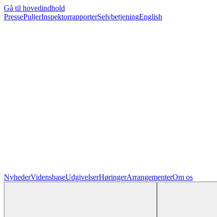
Gå til hovedindhold
Presse
Puljer
Inspektorrapporter
Selvbetjening
English
Nyheder
Vidensbase
Udgivelser
Høringer
Arrangementer
Om os