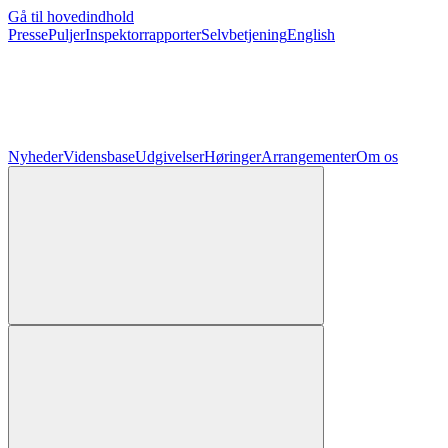
Gå til hovedindhold
Presse
Puljer
Inspektorrapporter
Selvbetjening
English
Nyheder
Vidensbase
Udgivelser
Høringer
Arrangementer
Om os