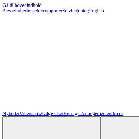
Gå til hovedindhold
Presse
Puljer
Inspektorrapporter
Selvbetjening
English
Nyheder
Vidensbase
Udgivelser
Høringer
Arrangementer
Om os