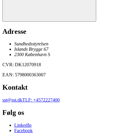
Adresse
Sundhedsstyrelsen
Islands Brygge 67
2300
København
S
CVR
:
DK12070918
EAN
:
5798000363007
Kontakt
sst@sst.dk
TLF
:
+4572227400
Følg os
LinkedIn
Facebook