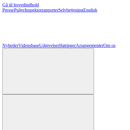
Gå til hovedindhold
Presse
Puljer
Inspektorrapporter
Selvbetjening
English
Nyheder
Vidensbase
Udgivelser
Høringer
Arrangementer
Om os