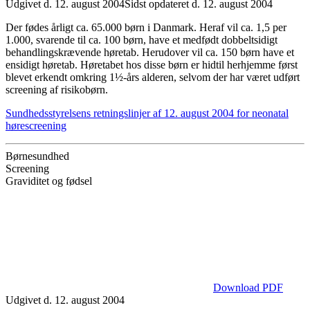
Udgivet d. 12. august 2004
Sidst opdateret d. 12. august 2004
Der fødes årligt ca. 65.000 børn i Danmark. Heraf vil ca. 1,5 per
1.000, svarende til ca. 100 børn, have et medfødt dobbeltsidigt
behandlingskrævende høretab. Herudover vil ca. 150 børn have et
ensidigt høretab. Høretabet hos disse børn er hidtil herhjemme først
blevet erkendt omkring 1½-års alderen, selvom der har været udført
screening af risikobørn.
Sundhedsstyrelsens retningslinjer af 12. august 2004 for neonatal
hørescreening
Børnesundhed
Screening
Graviditet og fødsel
Download PDF
Udgivet d. 12. august 2004