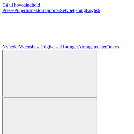
Gå til hovedindhold
Presse
Puljer
Inspektorrapporter
Selvbetjening
English
Nyheder
Vidensbase
Udgivelser
Høringer
Arrangementer
Om os