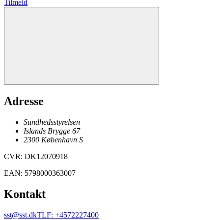
Tilmeld
Adresse
Sundhedsstyrelsen
Islands Brygge 67
2300
København
S
CVR
:
DK12070918
EAN
:
5798000363007
Kontakt
sst@sst.dk
TLF
:
+4572227400