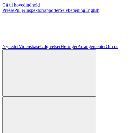
Gå til hovedindhold
Presse
Puljer
Inspektorrapporter
Selvbetjening
English
Nyheder
Vidensbase
Udgivelser
Høringer
Arrangementer
Om os