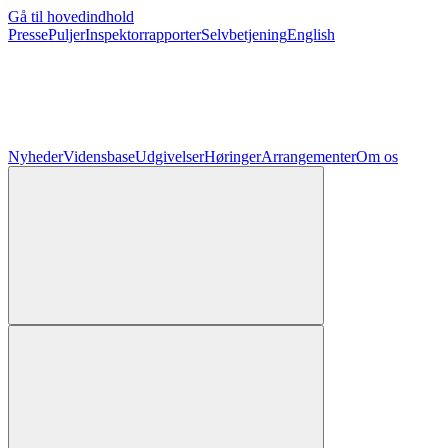
Gå til hovedindhold
Presse
Puljer
Inspektorrapporter
Selvbetjening
English
Nyheder
Vidensbase
Udgivelser
Høringer
Arrangementer
Om os