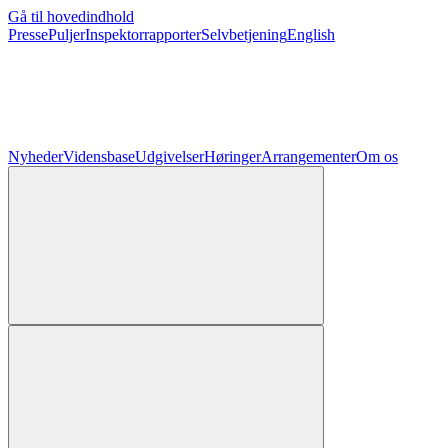
Gå til hovedindhold
Presse
Puljer
Inspektorrapporter
Selvbetjening
English
Nyheder
Vidensbase
Udgivelser
Høringer
Arrangementer
Om os