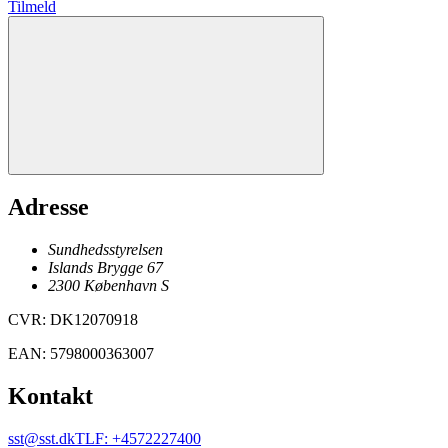
Tilmeld
Adresse
Sundhedsstyrelsen
Islands Brygge 67
2300
København
S
CVR
:
DK12070918
EAN
:
5798000363007
Kontakt
sst@sst.dk
TLF
:
+4572227400