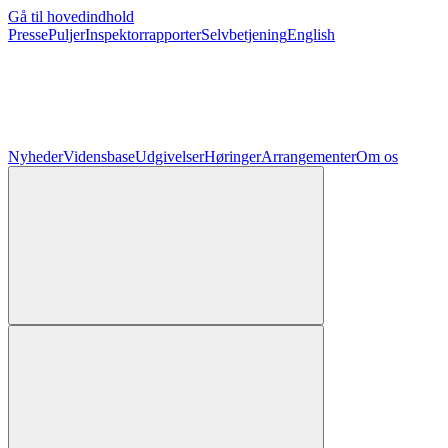
Gå til hovedindhold
Presse
Puljer
Inspektorrapporter
Selvbetjening
English
Nyheder
Vidensbase
Udgivelser
Høringer
Arrangementer
Om os