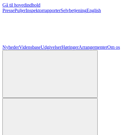
Gå til hovedindhold
Presse
Puljer
Inspektorrapporter
Selvbetjening
English
Nyheder
Vidensbase
Udgivelser
Høringer
Arrangementer
Om os