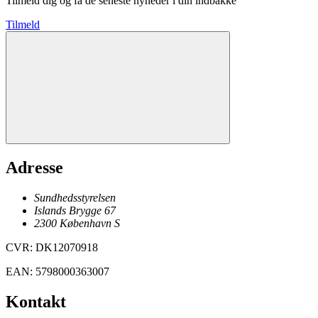
Tilmeld dig og få de seneste nyheder i din indbakke
Tilmeld
Adresse
Sundhedsstyrelsen
Islands Brygge 67
2300
København
S
CVR
:
DK12070918
EAN
:
5798000363007
Kontakt