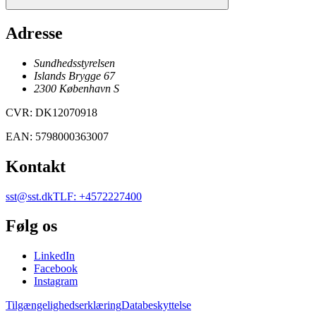
Adresse
Sundhedsstyrelsen
Islands Brygge 67
2300
København
S
CVR
:
DK12070918
EAN
:
5798000363007
Kontakt
sst@sst.dk
TLF
:
+4572227400
Følg os
LinkedIn
Facebook
Instagram
Tilgængelighedserklæring
Databeskyttelse