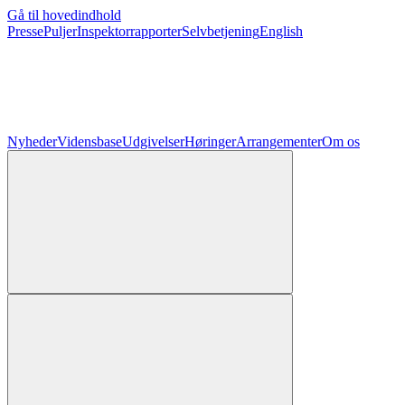
Gå til hovedindhold
Presse
Puljer
Inspektorrapporter
Selvbetjening
English
Nyheder
Vidensbase
Udgivelser
Høringer
Arrangementer
Om os