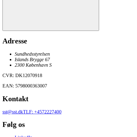
Adresse
Sundhedsstyrelsen
Islands Brygge 67
2300
København
S
CVR
:
DK12070918
EAN
:
5798000363007
Kontakt
sst@sst.dk
TLF
:
+4572227400
Følg os