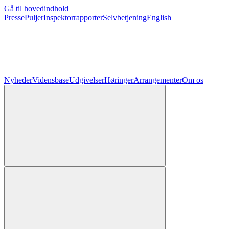
Gå til hovedindhold
Presse
Puljer
Inspektorrapporter
Selvbetjening
English
Nyheder
Vidensbase
Udgivelser
Høringer
Arrangementer
Om os