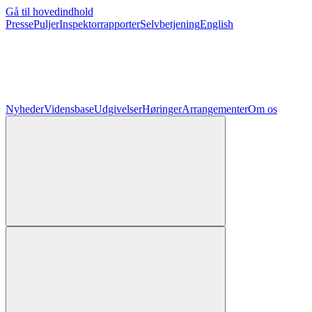
Gå til hovedindhold
Presse
Puljer
Inspektorrapporter
Selvbetjening
English
Nyheder
Vidensbase
Udgivelser
Høringer
Arrangementer
Om os