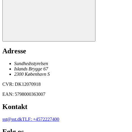
Adresse
Sundhedsstyrelsen
Islands Brygge 67
2300
København
S
CVR
:
DK12070918
EAN
:
5798000363007
Kontakt
sst@sst.dk
TLF
:
+4572227400
Følg os