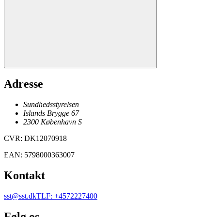
Adresse
Sundhedsstyrelsen
Islands Brygge 67
2300
København
S
CVR
:
DK12070918
EAN
:
5798000363007
Kontakt
sst@sst.dk
TLF
:
+4572227400
Følg os