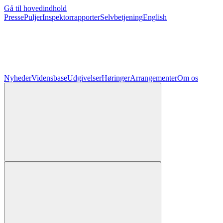
Gå til hovedindhold
Presse
Puljer
Inspektorrapporter
Selvbetjening
English
Nyheder
Vidensbase
Udgivelser
Høringer
Arrangementer
Om os