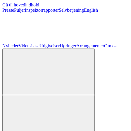
Gå til hovedindhold
Presse
Puljer
Inspektorrapporter
Selvbetjening
English
Nyheder
Vidensbase
Udgivelser
Høringer
Arrangementer
Om os