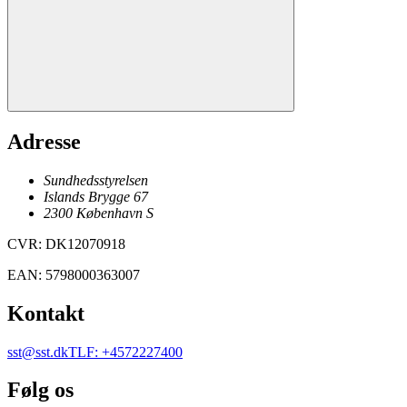
Adresse
Sundhedsstyrelsen
Islands Brygge 67
2300
København
S
CVR
:
DK12070918
EAN
:
5798000363007
Kontakt
sst@sst.dk
TLF
:
+4572227400
Følg os