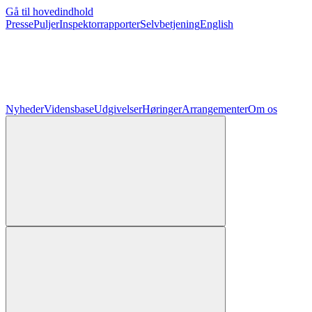
Gå til hovedindhold
Presse
Puljer
Inspektorrapporter
Selvbetjening
English
Nyheder
Vidensbase
Udgivelser
Høringer
Arrangementer
Om os