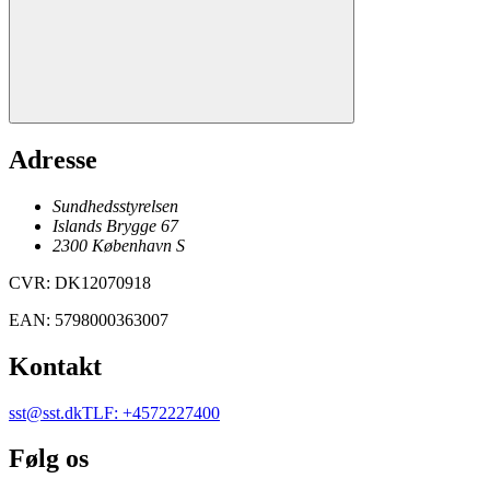
Adresse
Sundhedsstyrelsen
Islands Brygge 67
2300
København
S
CVR
:
DK12070918
EAN
:
5798000363007
Kontakt
sst@sst.dk
TLF
:
+4572227400
Følg os