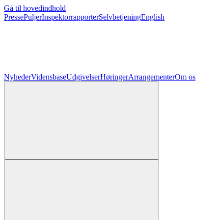
Gå til hovedindhold
Presse
Puljer
Inspektorrapporter
Selvbetjening
English
Nyheder
Vidensbase
Udgivelser
Høringer
Arrangementer
Om os